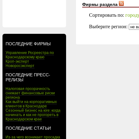
Фирмы раздела
Сортировать по:
город
Выберите регион:
ПОСЛЕДНИЕ ФИРМЫ
Управление Росреестра по
Краснодарскому краю
Кроп-эксперт
Новоросэксперт
ПОСЛЕДНИЕ ПРЕСС-
РЕЛИЗЫ
Налоговая прозрачность
снижает финансовые риски
региона
Как выйти на корпоративных
клиентов в Краснодаре
Сезонный бизнес на юге: когда
начинать и как не прогореть в
Краснодарском крае
ПОСЛЕДНИЕ СТАТЬИ
Из-за чего возникает просадка