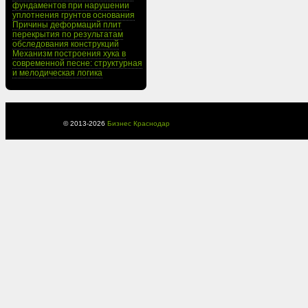
фундаментов при нарушении
уплотнения грунтов основания
Причины деформаций плит
перекрытия по результатам
обследования конструкций
Механизм построения хука в
современной песне: структурная
и мелодическая логика
© 2013-
2026
Бизнес Краснодар