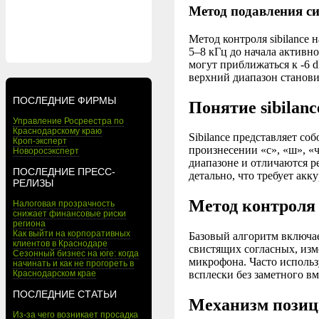
Метод подавления с
Метод контроля sibilance 
5–8 кГц до начала актив
могут приближаться к -6 
верхний диапазон станови
ПОСЛЕДНИЕ ФИРМЫ
Понятие sibilanc
Управление Росреестра по
Краснодарскому краю
Sibilance представляет с
Кроп-эксперт
произнесении «с», «ш», «
Новоросэксперт
диапазоне и отличаются ре
ПОСЛЕДНИЕ ПРЕСС-
детально, что требует акк
РЕЛИЗЫ
Метод контроля s
Налоговая прозрачность
снижает финансовые риски
региона
Как выйти на корпоративных
Базовый алгоритм включае
клиентов в Краснодаре
свистящих согласных, изм
Сезонный бизнес на юге: когда
микрофона. Часто использ
начинать и как не прогореть в
Краснодарском крае
всплески без заметного вм
ПОСЛЕДНИЕ СТАТЬИ
Механизм позиц
Из-за чего возникает просадка