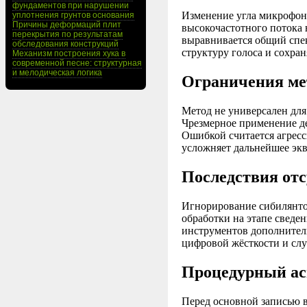
фундаментов при нарушении
Изменение угла микрофона
уплотнения грунтов основания
Причины деформаций плит
высокочастотного потока 
перекрытия по результатам
выравнивается общий спек
обследования конструкций
структуру голоса и сохран
Механизм построения хука в
современной песне: структурная
и мелодическая логика
Ограничения ме
Метод не универсален для
Чрезмерное применение де
Ошибкой считается агресс
усложняет дальнейшее эк
Последствия отс
Игнорирование сибилянтов
обработки на этапе сведе
инструментов дополнител
цифровой жёсткости и слу
Процедурный ас
Перед основной записью в