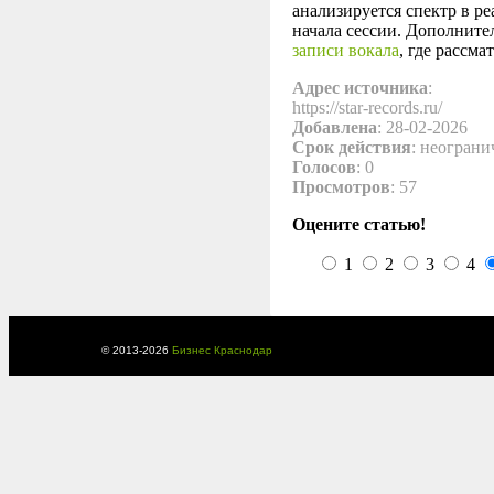
анализируется спектр в р
начала сессии. Дополните
записи вокала
, где рассм
Адрес источника
:
https://star-records.ru/
Добавлена
: 28-02-2026
Срок действия
: неограни
Голосов
: 0
Просмотров
: 57
Оцените статью!
1
2
3
4
© 2013-
2026
Бизнес Краснодар