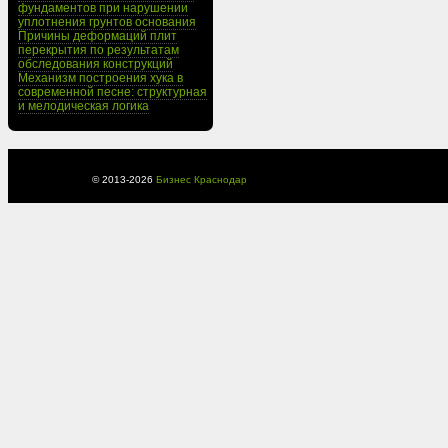
фундаментов при нарушении
уплотнения грунтов основания
Причины деформаций плит
перекрытия по результатам
обследования конструкций
Механизм построения хука в
современной песне: структурная
и мелодическая логика
© 2013-
2026
Бизнес Краснодар