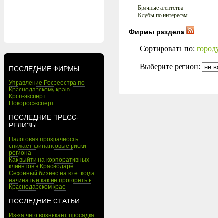
Брачные агентства
Клубы по интересам
Фирмы раздела
Сортировать по:
город
Выберите регион:
ПОСЛЕДНИЕ ФИРМЫ
Управление Росреестра по
Краснодарскому краю
Кроп-эксперт
Новоросэксперт
ПОСЛЕДНИЕ ПРЕСС-
РЕЛИЗЫ
Налоговая прозрачность
снижает финансовые риски
региона
Как выйти на корпоративных
клиентов в Краснодаре
Сезонный бизнес на юге: когда
начинать и как не прогореть в
Краснодарском крае
ПОСЛЕДНИЕ СТАТЬИ
Из-за чего возникает просадка