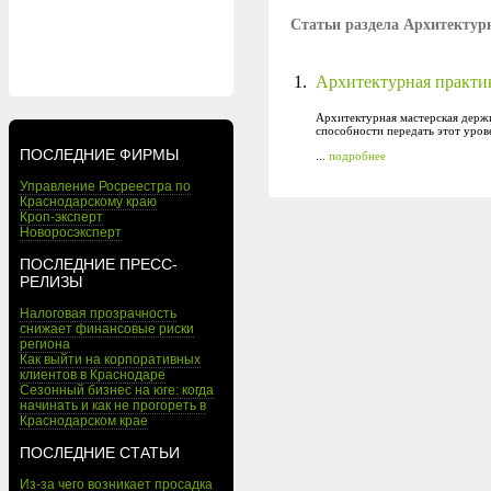
Статьи раздела Архитектур
1.
Архитектурная практик
Архитектурная мастерская держит
способности передать этот уров
ПОСЛЕДНИЕ ФИРМЫ
...
подробнее
Управление Росреестра по
Краснодарскому краю
Кроп-эксперт
Новоросэксперт
ПОСЛЕДНИЕ ПРЕСС-
РЕЛИЗЫ
Налоговая прозрачность
снижает финансовые риски
региона
Как выйти на корпоративных
клиентов в Краснодаре
Сезонный бизнес на юге: когда
начинать и как не прогореть в
Краснодарском крае
ПОСЛЕДНИЕ СТАТЬИ
Из-за чего возникает просадка