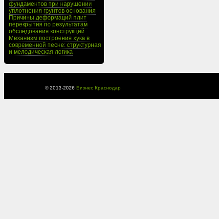
фундаментов при нарушении
уплотнения грунтов основания
Причины деформаций плит
перекрытия по результатам
обследования конструкций
Механизм построения хука в
современной песне: структурная
и мелодическая логика
© 2013-
2026
Бизнес Краснодар