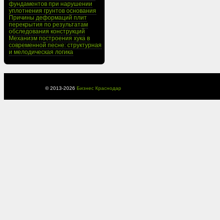
фундаментов при нарушении
уплотнения грунтов основания
Причины деформаций плит
перекрытия по результатам
обследования конструкций
Механизм построения хука в
современной песне: структурная
и мелодическая логика
© 2013-
2026
Бизнес Краснодар