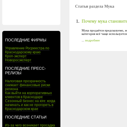
Статьи раздела Мука
1.
Почему мука становитс
Мука продаётся предсказуемо, н
категория всё чаще используется
ПОСЛЕДНИЕ ФИРМЫ
...
подробнее
Управление Росреестра по
Краснодарскому краю
Кроп-эксперт
Новоросэксперт
ПОСЛЕДНИЕ ПРЕСС-
РЕЛИЗЫ
Налоговая прозрачность
снижает финансовые риски
региона
Как выйти на корпоративных
клиентов в Краснодаре
Сезонный бизнес на юге: когда
начинать и как не прогореть в
Краснодарском крае
ПОСЛЕДНИЕ СТАТЬИ
Из-за чего возникает просадка