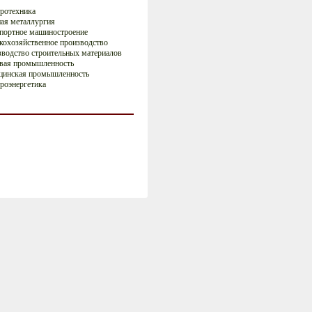
ротехника
ая металлургия
портное машиностроение
кохозяйственное производство
водство строительных материалов
вая промышленность
цинская промышленность
роэнергетика