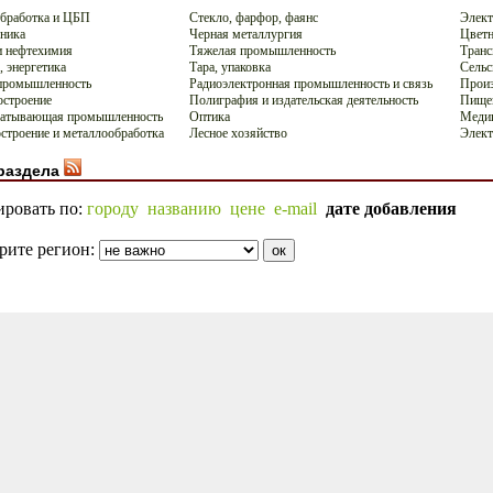
бработка и ЦБП
Стекло, фарфор, фаянс
Элект
ника
Черная металлургия
Цветн
 нефтехимия
Тяжелая промышленность
Транс
, энергетика
Тара, упаковка
Сельс
промышленность
Радиоэлектронная промышленность и связь
Произ
строение
Полиграфия и издательская деятельность
Пище
батывающая промышленность
Оптика
Меди
троение и металлообработка
Лесное хозяйство
Элект
раздела
ировать по:
городу
названию
цене
e-mail
дате добавления
рите регион: