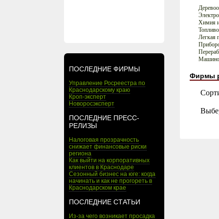
Деревоо
Электро
Химия и
Топливо
Легкая 
Приборо
Перера
Машинос
ПОСЛЕДНИЕ ФИРМЫ
Фирмы 
Управление Росреестра по
Краснодарскому краю
Сорт
Кроп-эксперт
Новоросэксперт
Выбе
ПОСЛЕДНИЕ ПРЕСС-
РЕЛИЗЫ
Налоговая прозрачность
снижает финансовые риски
региона
Как выйти на корпоративных
клиентов в Краснодаре
Сезонный бизнес на юге: когда
начинать и как не прогореть в
Краснодарском крае
ПОСЛЕДНИЕ СТАТЬИ
Из-за чего возникает просадка