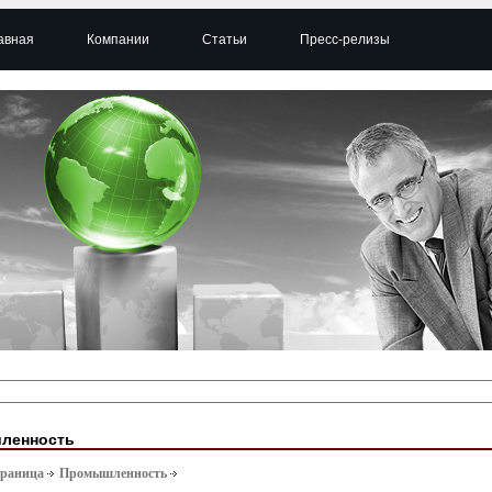
авная
Компании
Статьи
Пресс-релизы
ленность
траница
Промышленность