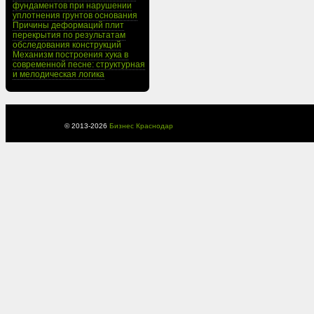
фундаментов при нарушении
уплотнения грунтов основания
Причины деформаций плит
перекрытия по результатам
обследования конструкций
Механизм построения хука в
современной песне: структурная
и мелодическая логика
© 2013-
2026
Бизнес Краснодар