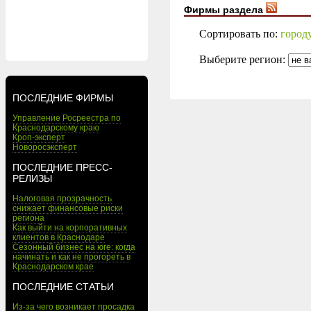
Фирмы раздела
Сортировать по:
город
Выберите регион:
ПОСЛЕДНИЕ ФИРМЫ
Управление Росреестра по
Краснодарскому краю
Кроп-эксперт
Новоросэксперт
ПОСЛЕДНИЕ ПРЕСС-
РЕЛИЗЫ
Налоговая прозрачность
снижает финансовые риски
региона
Как выйти на корпоративных
клиентов в Краснодаре
Сезонный бизнес на юге: когда
начинать и как не прогореть в
Краснодарском крае
ПОСЛЕДНИЕ СТАТЬИ
Из-за чего возникает просадка