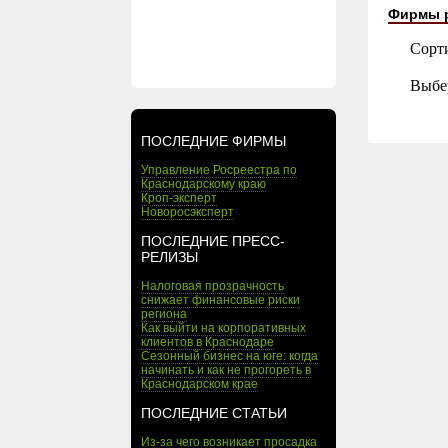
Фирмы 
Сорт
Выбе
ПОСЛЕДНИЕ ФИРМЫ
Управление Росреестра по
Краснодарскому краю
Кроп-эксперт
Новоросэксперт
ПОСЛЕДНИЕ ПРЕСС-
РЕЛИЗЫ
Налоговая прозрачность
снижает финансовые риски
региона
Как выйти на корпоративных
клиентов в Краснодаре
Сезонный бизнес на юге: когда
начинать и как не прогореть в
Краснодарском крае
ПОСЛЕДНИЕ СТАТЬИ
Из-за чего возникает просадка