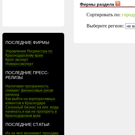
Фирмы раздела
Сортировать по:
город
Выберите регион:
ПОСЛЕДНИЕ ФИРМЫ
Управление Росреестра по
Краснодарскому краю
Кроп-эксперт
Новоросэксперт
ПОСЛЕДНИЕ ПРЕСС-
РЕЛИЗЫ
Налоговая прозрачность
снижает финансовые риски
региона
Как выйти на корпоративных
клиентов в Краснодаре
Сезонный бизнес на юге: когда
начинать и как не прогореть в
Краснодарском крае
ПОСЛЕДНИЕ СТАТЬИ
Из-за чего возникает просадка