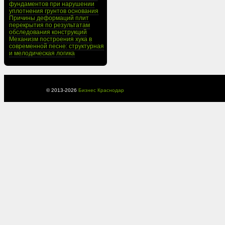
фундаментов при нарушении
уплотнения грунтов основания
Причины деформаций плит
перекрытия по результатам
обследования конструкций
Механизм построения хука в
современной песне: структурная
и мелодическая логика
© 2013-
2026
Бизнес Краснодар